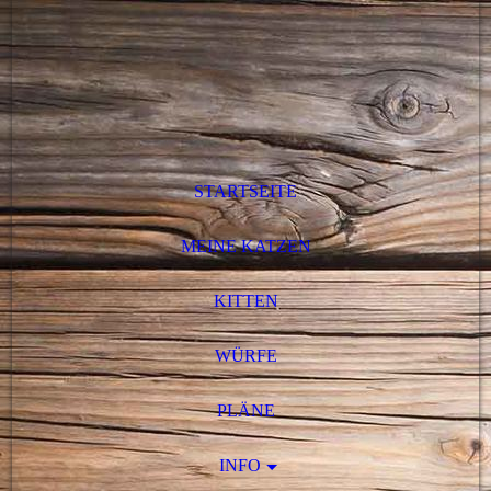
STARTSEITE
MEINE KATZEN
KITTEN
WÜRFE
PLÄNE
INFO