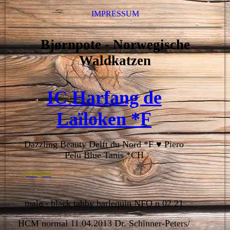
IMPRESSUM
Bjørnpote -
Norwegische
Waldkatzen
IC Harfang de
Laïloken *F
Dazzling Beauty Delft du Nord *F ♥ Piero
Pelu Blue Tanis *CH
pedigree
male - black tabby harlequin NFO n 02 21
HCM normal 11.04.2013 Dr. Schinner-Peters/